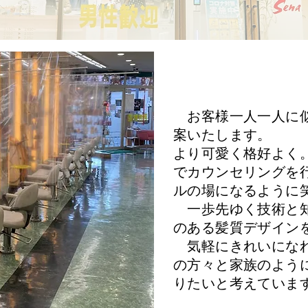
お客様一人一人に似
案いたします。
より可愛く格好よく
でカウンセリングを
ルの場になるように
一歩先ゆく技術と知
のある髪質デザイン
気軽にきれいになれ
の方々と家族のよう
りたいと考えていま