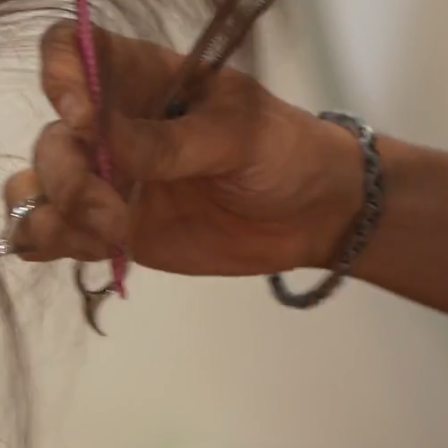
Color
Perm
UT＆Blow