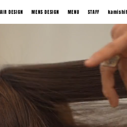
HAIR DESIGN
MENS DESIGN
MENU
STAFF
kamishi
”Only One”